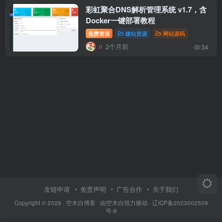
彩虹聚合DNS解析管理系统 v1.7，含
Docker一键部署教程
免费资源
建站资源
网站源码
2个月前
34
友链申请
免责声明
广告合作
关于我们
Copyright © 2026 ·
空木白博客
· 由
空木白
强力驱动 ·
辽ICP备2023002509
号-8