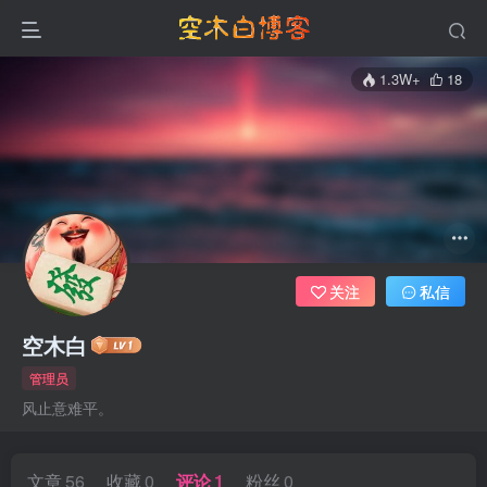
1.3W+
18
关注
私信
空木白
管理员
风止意难平。
文章
56
收藏
0
评论
1
粉丝
0