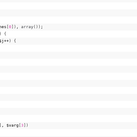
hes
[
0
])
, 
array
())
;
)
{
$j++
)
{
]
, $varg
[
3
])