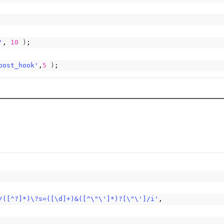
'
, 
10
)
;
post_hook'
,
5
)
;
/([^?]*)\?s=([\d]+)&([^\"\']*)?[\"\']/i'
,