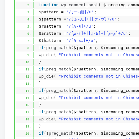
function
wp_comment_post
(
 $incoming_comm
$pattern = 
'/[一-龥]/u'
;
$jpattern =
'/[ぁ-ん]+|[ァ-ヴ]+/u'
;
$ruattern =
'/[А-я]+/u'
;
$arattern =
'/[؟-ض]+|[ط-ل]+|[م-م]+/u'
;
$thattern =
'/[ก-๛]+/u'
;
if
(
preg_match
(
$jpattern, $incoming_comme
wp_die
(
"Prohibit comments not in Chines
}
if
(
preg_match
(
$ruattern, $incoming_comme
wp_die
(
"Prohibit comments not in Chines
}
if
(
preg_match
(
$arattern, $incoming_comme
wp_die
(
"Prohibit comments not in Chines
}
if
(
preg_match
(
$thattern, $incoming_comme
wp_die
(
"Prohibit comments not in Chines
}
if
(
!
preg_match
(
$pattern, $incoming_comme