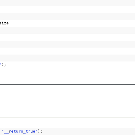
size
'
)
;
 
'__return_true'
)
;