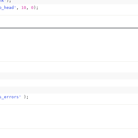
nk'
)
;
p_head'
, 
10
, 
0
)
;
s_errors'
)
;