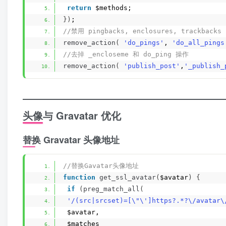
return
 $methods;
})
;
//禁用 pingbacks, enclosures, trackbacks
remove_action
(
'do_pings'
, 
'do_all_pings
//去掉 _encloseme 和 do_ping 操作
remove_action
(
'publish_post'
,
'_publish_
头像与 Gravatar 优化
替换 Gravatar 头像地址
//替换Gavatar头像地址
function
get_ssl_avatar
(
$avatar
)
{
if
(
preg_match_all
(
'/(src|srcset)=[\"\']https?.*?\/avatar\
 $avatar,
 $matches