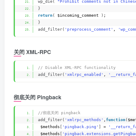
wp_die
(
"Prohibit comments not in Chines
}
return
(
 $incoming_comment 
)
;
}
add_filter
(
'preprocess_comment'
, 
'wp_com
关闭 XML-RPC
// Disable XML-RPC functionality
add_filter
(
'xmlrpc_enabled'
, 
'__return_f
彻底关闭 Pingback
//彻底关闭 pingback
add_filter
(
'xmlrpc_methods'
,
function
(
$me
 $methods
[
'pingback.ping'
]
 = 
'__return_f
 $methods
[
'pingback.extensions.getPingba