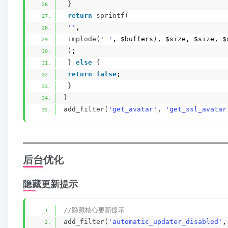
}
return
sprintf
(
''
,
implode
(
' '
, $buffers
)
, $size, $size, $
)
;
}
else
{
return
false
;
}
}
add_filter
(
'get_avatar'
, 
'get_ssl_avatar
后台优化
隐藏更新提示
//隐藏核心更新提示
add_filter
(
'automatic_updater_disabled'
,