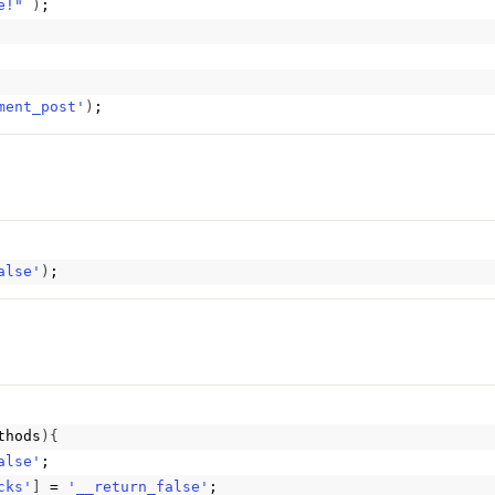
e!"
)
;
ment_post'
)
;
alse'
)
;
thods
){
alse'
;
cks'
]
 = 
'__return_false'
;